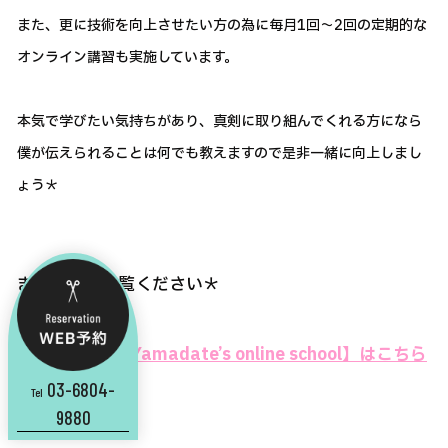
また、更に技術を向上させたい方の為に毎月1回～2回の定期的な
オンライン講習も実施しています。
本気で学びたい気持ちがあり、真剣に取り組んでくれる方になら
僕が伝えられることは何でも教えますので是非一緒に向上しまし
ょう＊
まずは一度ご覧ください＊
⇒⇒【Yusuke Yamadate’s online school】はこちら
03-6804-
から
Tel
9880