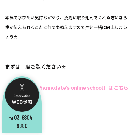
本気で学びたい気持ちがあり、真剣に取り組んでくれる方になら
僕が伝えられることは何でも教えますので是非一緒に向上しまし
ょう＊
まずは一度ご覧ください＊
⇒⇒【Yusuke Yamadate’s online school】はこちら
から
03-6804-
Tel
9880