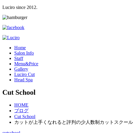
Luciro since 2012.
H
ome
S
alon Info
S
taff
M
enu&Price
G
allery
L
uciro Cut
H
ead Spa
Cut School
HOME
ブログ
Cut School
カットが上手くなれると評判の少人数制カットスクール
cutschool