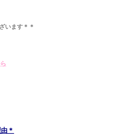
ざいます＊＊
から
理由＊