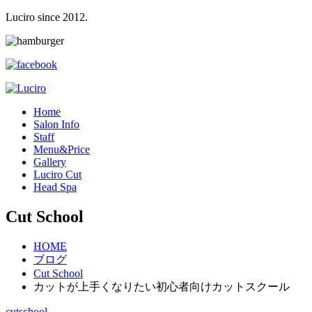
Luciro since 2012.
H
ome
S
alon Info
S
taff
M
enu&Price
G
allery
L
uciro Cut
H
ead Spa
Cut School
HOME
ブログ
Cut School
カットが上手くなりたい初心者向けカットスクール
cutschool