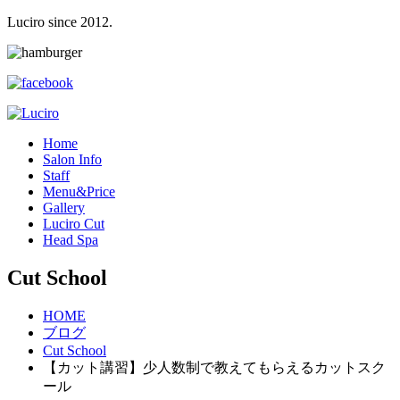
Luciro since 2012.
H
ome
S
alon Info
S
taff
M
enu&Price
G
allery
L
uciro Cut
H
ead Spa
Cut School
HOME
ブログ
Cut School
【カット講習】少人数制で教えてもらえるカットスク
ール