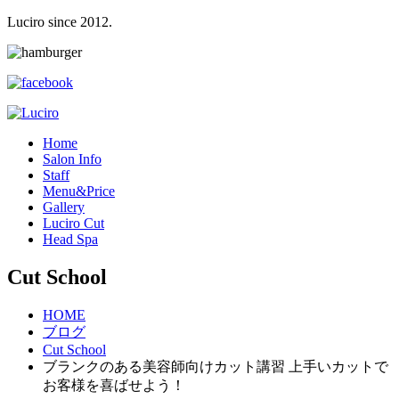
Luciro since 2012.
H
ome
S
alon Info
S
taff
M
enu&Price
G
allery
L
uciro Cut
H
ead Spa
Cut School
HOME
ブログ
Cut School
ブランクのある美容師向けカット講習 上手いカットで
お客様を喜ばせよう！