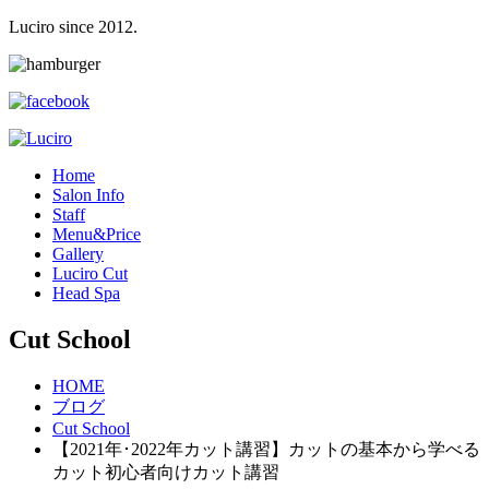
Luciro since 2012.
H
ome
S
alon Info
S
taff
M
enu&Price
G
allery
L
uciro Cut
H
ead Spa
Cut School
HOME
ブログ
Cut School
【2021年･2022年カット講習】カットの基本から学べる
カット初心者向けカット講習