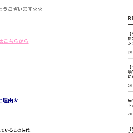
とうございます＊＊
R
【
襟
ool】はこちらから
シ
20
【
矯
に
20
た理由＊
毎
ト
20
【
れているこの時代。