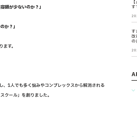
【
美容師が少ないのか？」
す
20
いのか？」
す
改
の
ります。
20
A
し、1人でも多く悩みやコンプレックスから解消される
トスクール」を創りました。