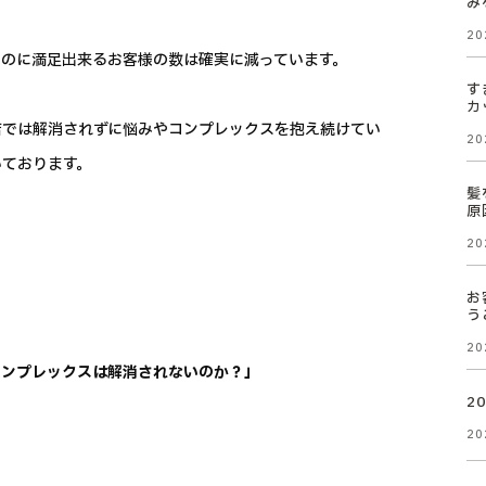
み
20
のに満足出来るお客様の数は確実に減っています。
す
カ
店では解消されずに悩みやコンプレックスを抱え続けてい
20
いております。
髪
原
20
お
う
20
コンプレックスは解消されないのか？」
2
20