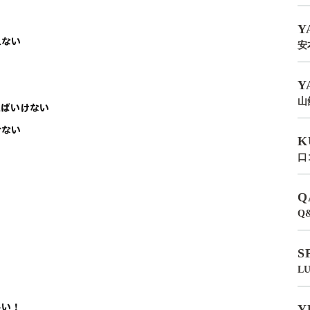
Y
れない
安
Y
山
ればいけない
せない
K
口
Q
Q
S
L
しい！
Y