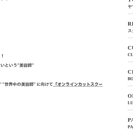
ヤ
R
ス
C
C
い！
いという”美容師”
C
BO
 “世界中の美容師” に向けて
「オンラインカットスクー
O
LU
P
P