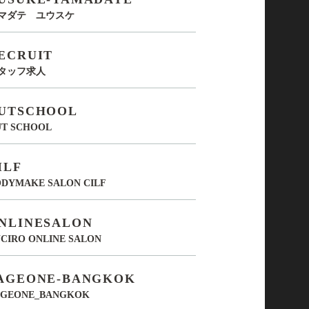
マダテ ユウスケ
ECRUIT
タッフ求人
UTSCHOOL
UT SCHOOL
ILF
DYMAKE SALON CILF
NLINESALON
CIRO ONLINE SALON
AGEONE-BANGKOK
AGEONE_BANGKOK