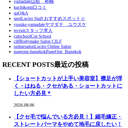
yamadate
山舘 裕輔
kuchikomi
口コミ
qa
Q&A
spot
Luciro Staff おすすめスポット☆
yusuke-yamadate
ヤマダテ ユウスケ
recruit
スタッフ求人
cutschool
Cut School
cilf
Bodymake Salon CILF
onlinesalon
Luciro Online Salon
pageone-bangkok
PageOne_Bangkok
RECENT POSTS
最近の投稿
【ショートカットが上手い美容室】襟足が浮
く・はねる・クセがある・ショートカットに
したい方必見＊
2026.08.06
【クセ毛で悩んでいる方必見！】縮毛矯正・
ストレートパーマをやめて地毛に戻したい！