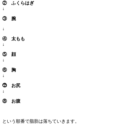
② ふくらはぎ
↓
③ 腕
↓
④ 太もも
↓
⑤ 顔
↓
⑥ 胸
↓
⓻ お尻
↓
⑧ お腹
という順番で脂肪は落ちていきます。