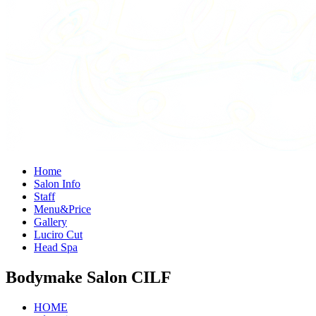
H
ome
S
alon Info
S
taff
M
enu&Price
G
allery
L
uciro Cut
H
ead Spa
Bodymake Salon CILF
HOME