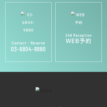
24H Reception
WEB予約
Contact・Reserve
03-6804-9880