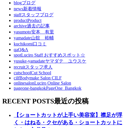
blog
ブログ
news
新着情報
staff
スタッフブログ
product
Product
archive
過去の記事
yasumoto
安本 有里
yamadate
山舘 裕輔
kuchikomi
口コミ
qa
Q&A
spot
Luciro Staff おすすめスポット☆
yusuke-yamadate
ヤマダテ ユウスケ
recruit
スタッフ求人
cutschool
Cut School
cilf
Bodymake Salon CILF
onlinesalon
Luciro Online Salon
pageone-bangkok
PageOne_Bangkok
RECENT POSTS
最近の投稿
【ショートカットが上手い美容室】襟足が浮
く・はねる・クセがある・ショートカットに