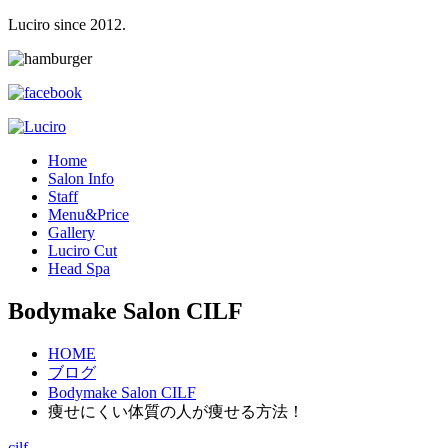
Luciro since 2012.
H
ome
S
alon Info
S
taff
M
enu&Price
G
allery
L
uciro Cut
H
ead Spa
Bodymake Salon CILF
HOME
ブログ
Bodymake Salon CILF
痩せにくい体質の人が痩せる方法！
cilf