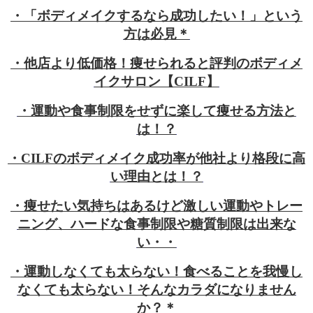
・「ボディメイクするなら成功したい！」という
方は必見＊
・他店より低価格！痩せられると評判のボディメ
イクサロン【CILF】
・運動や食事制限をせずに楽して痩せる方法と
は！？
・CILFのボディメイク成功率が他社より格段に高
い理由とは！？
・痩せたい気持ちはあるけど激しい運動やトレー
ニング、ハードな食事制限や糖質制限は出来な
い・・
・運動しなくても太らない！食べることを我慢し
なくても太らない！そんなカラダになりません
か？＊