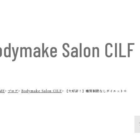
odymake Salon CILF
ME
ブログ
Bodymake Salon CILF
【大好評！】糖質制限なしダイエット＊