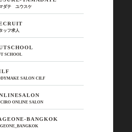
マダテ ユウスケ
ECRUIT
タッフ求人
UTSCHOOL
UT SCHOOL
ILF
DYMAKE SALON CILF
NLINESALON
CIRO ONLINE SALON
AGEONE-BANGKOK
AGEONE_BANGKOK