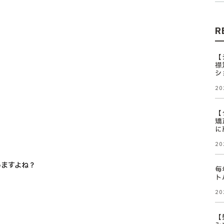
R
【
襟
シ
20
【
矯
に
20
いますよね？
毎
ト
20
【