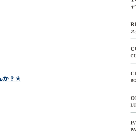
ヤ
R
ス
C
C
C
んか？＊
BO
O
LU
P
P