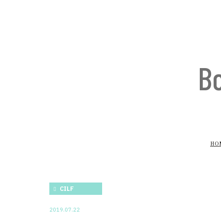
B
HO
CILF
2019.07.22