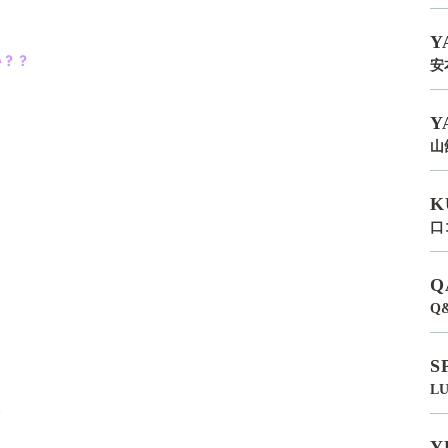
Y
か？？
安
Y
山
K
口
Q
Q
S
L
＊
Y