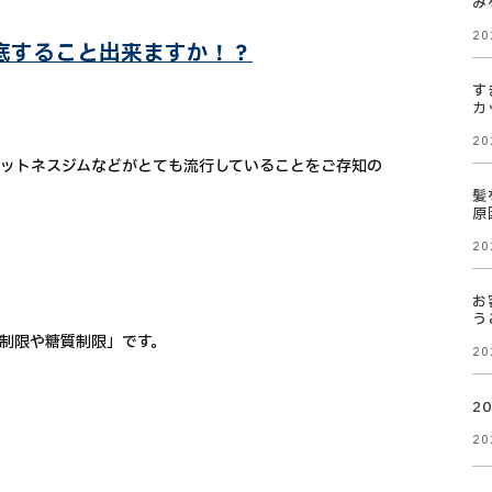
み
20
底すること出来ますか！？
す
カ
20
ットネスジムなどがとても流行していることをご存知の
髪
原
20
お
う
制限や糖質制限」です。
20
2
20