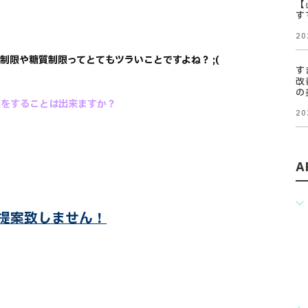
【
す
20
制限や糖質制限ってとてもツラいことですよね？ ;(
す
改
の
限をすることは出来ますか？
20
A
ご提案致しません！