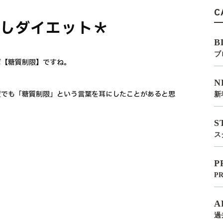
C
しダイエット＊
B
ブ
ば【糖質制限】ですね。
N
度でも「糖質制限」という言葉を耳にしたことがあると思
新
S
ス
P
P
A
過