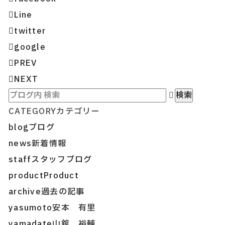
Line
twitter
google
PREV
NEXT
CATEGORY
カテゴリー
blog
ブログ
news
新着情報
staff
スタッフブログ
product
Product
archive
過去の記事
yasumoto
安本 有里
yamadate
山舘 裕輔