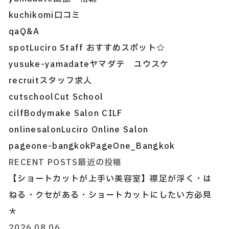
kuchikomi
口コミ
qa
Q&A
spot
Luciro Staff おすすめスポット☆
yusuke-yamadate
ヤマダテ ユウスケ
recruit
スタッフ求人
cutschool
Cut School
cilf
Bodymake Salon CILF
onlinesalon
Luciro Online Salon
pageone-bangkok
PageOne_Bangkok
RECENT POSTS
最近の投稿
【ショートカットが上手い美容室】襟足が浮く・は
ねる・クセがある・ショートカットにしたい方必見
＊
2026.08.06