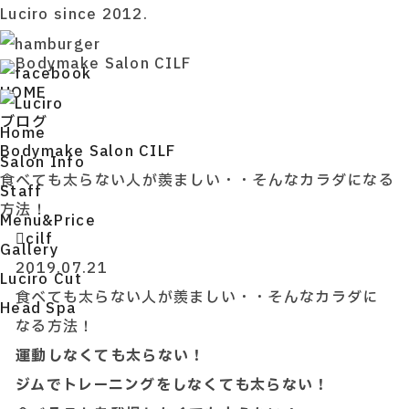
Luciro since 2012.
Bodymake Salon CILF
HOME
ブログ
H
ome
Bodymake Salon CILF
S
alon Info
食べても太らない人が羨ましい・・そんなカラダになる
S
taff
方法！
M
enu&Price
cilf
G
allery
2019.07.21
L
uciro Cut
食べても太らない人が羨ましい・・そんなカラダに
H
ead Spa
なる方法！
運動しなくても太らない！
ジムでトレーニングをしなくても太らない！