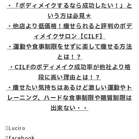
・「ボディメイクするなら成功したい！」と
いう方は必見＊
・他店より低価格！痩せられると評判のボデ
ィメイクサロン【CILF】
・運動や食事制限をせずに楽して痩せる方法
とは！？
・CILFのボディメイク成功率が他社より格
段に高い理由とは！？
・痩せたい気持ちはあるけど激しい運動やト
レーニング、ハードな食事制限や糖質制限は
出来ない・・
Luciro
facebook