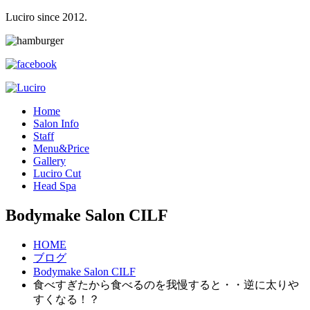
Luciro since 2012.
H
ome
S
alon Info
S
taff
M
enu&Price
G
allery
L
uciro Cut
H
ead Spa
Bodymake Salon CILF
HOME
ブログ
Bodymake Salon CILF
食べすぎたから食べるのを我慢すると・・逆に太りや
すくなる！？