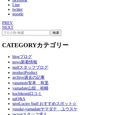
facebook
Line
twitter
google
PREV
NEXT
CATEGORY
カテゴリー
blog
ブログ
news
新着情報
staff
スタッフブログ
product
Product
archive
過去の記事
yasumoto
安本 有里
yamadate
山舘 裕輔
kuchikomi
口コミ
qa
Q&A
spot
Luciro Staff おすすめスポット☆
yusuke-yamadate
ヤマダテ ユウスケ
recruit
スタッフ求人