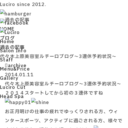
Luciro since 2012.
過去の記事
HOME
ブログ
H
ome
過去の記事
S
alon Info
代々木上原美容室ルチーロブログ～3連休予約状況～
S
taff
archive
M
enu&Price
2014.01.11
G
allery
代々木上原美容室ルチーロブログ～3連休予約状況～
L
uciro Cut
２０１４スタートしてから初の３連休ですね
H
ead Spa
お正月明けの仕事の疲れでゆっくりされる方、ウィ
ンタースポーツ、アクティブに過ごされる方、様々で