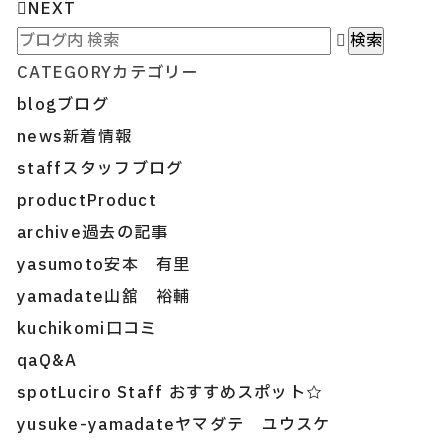
NEXT
CATEGORY
カテゴリー
blog
ブログ
news
新着情報
staff
スタッフブログ
product
Product
archive
過去の記事
yasumoto
安本 有里
yamadate
山舘 裕輔
kuchikomi
口コミ
qa
Q&A
spot
Luciro Staff おすすめスポット☆
yusuke-yamadate
ヤマダテ ユウスケ