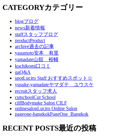
CATEGORY
カテゴリー
blog
ブログ
news
新着情報
staff
スタッフブログ
product
Product
archive
過去の記事
yasumoto
安本 有里
yamadate
山舘 裕輔
kuchikomi
口コミ
qa
Q&A
spot
Luciro Staff おすすめスポット☆
yusuke-yamadate
ヤマダテ ユウスケ
recruit
スタッフ求人
cutschool
Cut School
cilf
Bodymake Salon CILF
onlinesalon
Luciro Online Salon
pageone-bangkok
PageOne_Bangkok
RECENT POSTS
最近の投稿