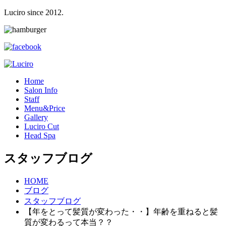
Luciro since 2012.
H
ome
S
alon Info
S
taff
M
enu&Price
G
allery
L
uciro Cut
H
ead Spa
スタッフブログ
HOME
ブログ
スタッフブログ
【年をとって髪質が変わった・・】年齢を重ねると髪
質が変わるって本当？？