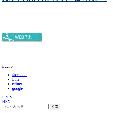
Luciro
facebook
Line
twitter
google
PREV
NEXT