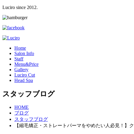
Luciro since 2012.
H
ome
S
alon Info
S
taff
M
enu&Price
G
allery
L
uciro Cut
H
ead Spa
スタッフブログ
HOME
ブログ
スタッフブログ
【縮毛矯正・ストレートパーマをやめたい人必見！】ク